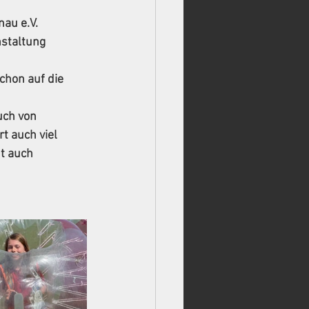
au e.V. 
staltung 
chon auf die 
uch von 
 auch viel 
t auch 