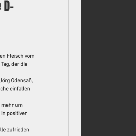
 D-
r
en Fleisch vom 
Tag, der die 
(Jörg Odensaß, 
he einfallen 
r mehr um 
in positiver 
le zufrieden 