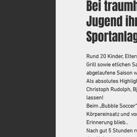
Bei traumh
Jugend ih
Sportanla
Rund 20 Kinder, Elte
Grill sowie etlichen 
abgelaufene Saison wü
Als absolutes Highlig
Christoph Rudolph, B
lassen! 
Beim „Bubble Soccer“ 
Körpereinsatz und vor 
Erinnerung blieb..
Nach gut 5 Stunden ru