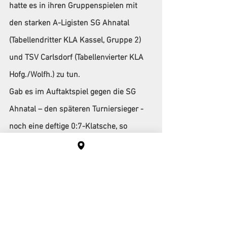
hatte es in ihren Gruppenspielen mit 
den starken A-Ligisten SG Ahnatal 
(Tabellendritter KLA Kassel, Gruppe 2) 
und TSV Carlsdorf (Tabellenvierter KLA 
Hofg./Wolfh.) zu tun.
Gab es im Auftaktspiel gegen die SG 
Ahnatal – den späteren Turniersieger - 
noch eine deftige 0:7-Klatsche, so 
konnte man gegen die ambitionierten 
Carlsdorfer einen 2:1-Achtungserfolg 
verbuchen. Timo Scheibe zum 1:0 sowie 
Jan Schütz zum 2:1-Siegtreffer waren in 
diesem Spiel die Torschützen für den 