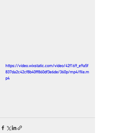
https://video.wixstatic.com/video/42f169_e9a5f
837da2c42cf8b40ff860df3e6de/360p/mp4/file.m
p4