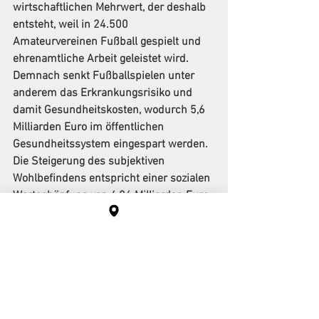
wirtschaftlichen Mehrwert, der deshalb 
entsteht, weil in 24.500 
Amateurvereinen Fußball gespielt und 
ehrenamtliche Arbeit geleistet wird. 
Demnach senkt Fußballspielen unter 
anderem das Erkrankungsrisiko und 
damit Gesundheitskosten, wodurch 5,6 
Milliarden Euro im öffentlichen 
Gesundheitssystem eingespart werden. 
Die Steigerung des subjektiven 
Wohlbefindens entspricht einer sozialen 
Wertschöpfung von 4,86 Milliarden Euro. 
Speziell für Kinder und Jugendliche 
sind Amateursportvereine wichtige 
soziale Tankstellen. Tankstellen, die seit 
Monaten kaum angezapft werden 
können. Auch darum muss draußen 
wieder drin sein.