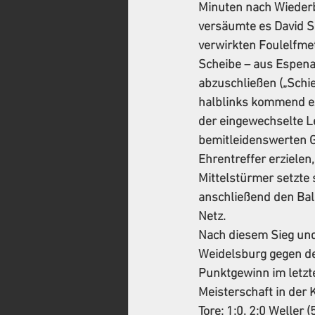
Minuten nach Wiederb
versäumte es David Sa
verwirkten Foulelfmet
Scheibe – aus Espenau
abzuschließen („Schie
halblinks kommend ex
der eingewechselte Le
bemitleidenswerten G
Ehrentreffer erzielen
Mittelstürmer setzte 
anschließend den Bal
Netz.  
Nach diesem Sieg und
Weidelsburg gegen den
Punktgewinn im letzt
Meisterschaft in der 
Tore: 1:0, 2:0 Weller (