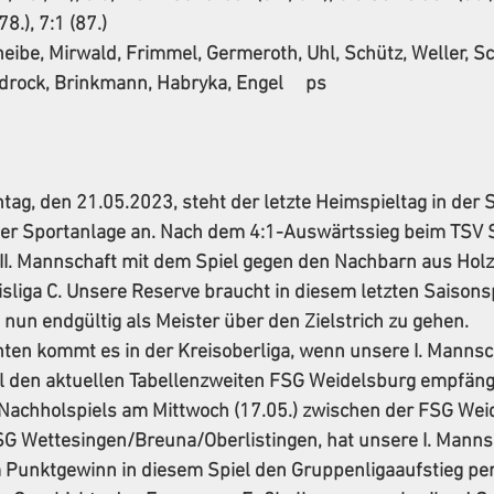
8.), 7:1 (87.)
heibe, Mirwald, Frimmel, Germeroth, Uhl, Schütz, Weller, Sc
drock, Brinkmann, Habryka, Engel     ps
, den 21.05.2023, steht der letzte Heimspieltag in der 
er Sportanlage an. Nach dem 4:1-Auswärtssieg beim TSV S
II. Mannschaft mit dem Spiel gegen den Nachbarn aus Hol
liga C. Unsere Reserve braucht in diesem letzten Saisonspi
nun endgültig als Meister über den Zielstrich zu gehen.
ten kommt es in der Kreisoberliga, wenn unsere I. Mannsch
l den aktuellen Tabellenzweiten FSG Weidelsburg empfängt
Nachholspiels am Mittwoch (17.05.) zwischen der FSG Wei
SG Wettesingen/Breuna/Oberlistingen, hat unsere I. Mannsc
m Punktgewinn in diesem Spiel den Gruppenligaaufstieg per