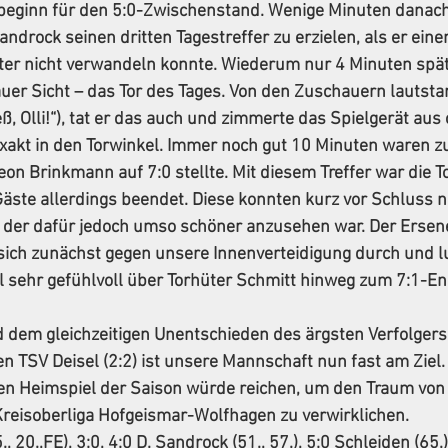
eginn für den 5:0-Zwischenstand. Wenige Minuten danach 
ndrock seinen dritten Tagestreffer zu erzielen, als er eine
er nicht verwandeln konnte. Wiederum nur 4 Minuten später
er Sicht – das Tor des Tages. Von den Zuschauern lautstar
ß, Olli!“), tat er das auch und zimmerte das Spielgerät aus
akt in den Torwinkel. Immer noch gut 10 Minuten waren zu 
on Brinkmann auf 7:0 stellte. Mit diesem Treffer war die To
äste allerdings beendet. Diese konnten kurz vor Schluss n
, der dafür jedoch umso schöner anzusehen war. Der Ersen
sich zunächst gegen unsere Innenverteidigung durch und l
l sehr gefühlvoll über Torhüter Schmitt hinweg zum 7:1-En
 dem gleichzeitigen Unentschieden des ärgsten Verfolgers
 TSV Deisel (2:2) ist unsere Mannschaft nun fast am Ziel. 
en Heimspiel der Saison würde reichen, um den Traum von 
Kreisoberliga Hofgeismar-Wolfhagen zu verwirklichen.   
5., 20.,FE), 3:0, 4:0 D. Sandrock (51., 57.), 5:0 Schleiden (65.