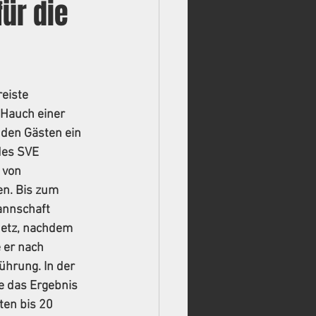
für die
eiste 
 Hauch einer 
den Gästen ein 
des SVE 
 von 
n. Bis zum 
annschaft 
Netz, nachdem 
 er nach 
hrung. In der 
e das Ergebnis 
ten bis 20 