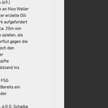
(69.) 
n an Nico Weller 
 erzielte Olli 
k aufgefordert 
 ca. 20m von 
spielen, als 
rflut gegen die 
och den 
er 
upfte 
dstand ins 
 FSG 
Bereits ein 
der 
), 6:0 O. Scheibe 