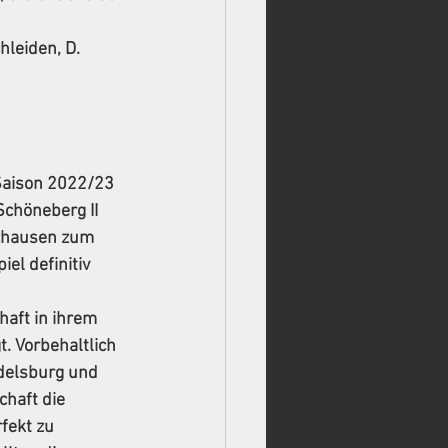
hleiden, D. 
Saison 2022/23 
chöneberg II 
zhausen zum 
el definitiv 
aft in ihrem 
. Vorbehaltlich 
delsburg und 
haft die 
fekt zu 