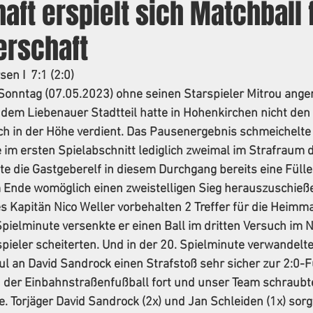
aft erspielt sich Matchball 
erschaft
en I  7:1 (2:0)
onntag (07.05.2023) ohne seinen Starspieler Mitrou anger
 dem Liebenauer Stadtteil hatte in Hohenkirchen nicht den
ch in der Höhe verdient. Das Pausenergebnis schmeichelte 
 im ersten Spielabschnitt lediglich zweimal im Strafraum 
te die Gastgeberelf in diesem Durchgang bereits eine Fülle
 Ende womöglich einen zweistelligen Sieg herauszuschieße
s Kapitän Nico Weller vorbehalten 2 Treffer für die Heimm
 Spielminute versenkte er einen Ball im dritten Versuch im 
spieler scheiterten. Und in der 20. Spielminute verwandelte
 an David Sandrock einen Strafstoß sehr sicher zur 2:0-Fü
ch der Einbahnstraßenfußball fort und unser Team schraubt
e. Torjäger David Sandrock (2x) und Jan Schleiden (1x) sorg