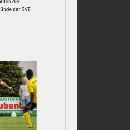
lten die 
stünde der SVE 