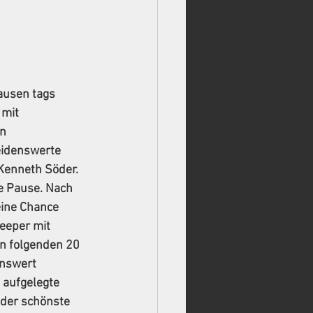
ausen tags 
mit 
n 
eidenswerte 
Kenneth Söder. 
ie Pause. Nach 
eine Chance 
eeper mit 
n folgenden 20 
enswert 
 aufgelegte 
 der schönste 