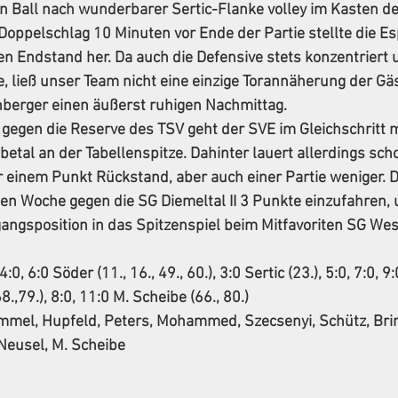
den Ball nach wunderbarer Sertic-Flanke volley im Kasten de
Doppelschlag 10 Minuten vor Ende der Partie stellte die E
en Endstand her. Da auch die Defensive stets konzentriert 
 ließ unser Team nicht eine einzige Torannäherung der Gä
berger einen äußerst ruhigen Nachmittag.
 gegen die Reserve des TSV geht der SVE im Gleichschritt m
etal an der Tabellenspitze. Dahinter lauert allerdings sch
einem Punkt Rückstand, aber auch einer Partie weniger. Da
n Woche gegen die SG Diemeltal II 3 Punkte einzufahren,
angsposition in das Spitzenspiel beim Mitfavoriten SG Wese
 4:0, 6:0 Söder (11., 16., 49., 60.), 3:0 Sertic (23.), 5:0, 7:0, 9:
.,79.), 8:0, 11:0 M. Scheibe (66., 80.)
immel, Hupfeld, Peters, Mohammed, Szecsenyi, Schütz, Brin
 Neusel, M. Scheibe 