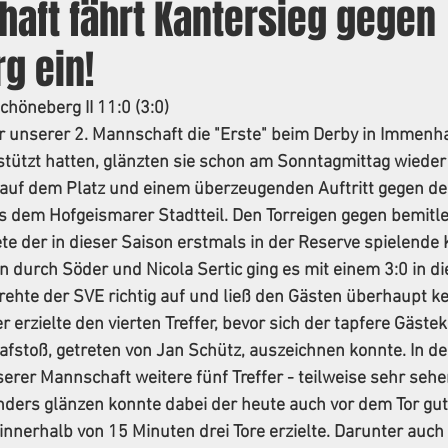
haft fährt Kantersieg gegen
g ein!
chöneberg II 11:0 (3:0)
r unserer 2. Mannschaft die "Erste" beim Derby in Immenh
stützt hatten, glänzten sie schon am Sonntagmittag wieder 
e auf dem Platz und einem überzeugenden Auftritt gegen de
us dem Hofgeismarer Stadtteil. Den Torreigen gegen bemitl
e der in dieser Saison erstmals in der Reserve spielende 
n durch Söder und Nicola Sertic ging es mit einem 3:0 in d
ehte der SVE richtig auf und ließ den Gästen überhaupt k
erzielte den vierten Treffer, bevor sich der tapfere Gästek
fstoß, getreten von Jan Schütz, auszeichnen konnte. In de
rer Mannschaft weitere fünf Treffer - teilweise sehr seh
ders glänzen konnte dabei der heute auch vor dem Tor gut
nnerhalb von 15 Minuten drei Tore erzielte. Darunter auch