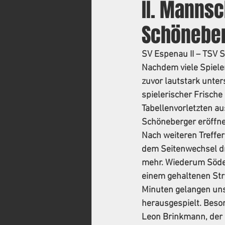
II. Mannsc
Schöneber
SV Espenau II – TSV S
Nachdem viele Spiele
zuvor lautstark unter
spielerischer Frisch
Tabellenvorletzten a
Schöneberger eröffnet
Nach weiteren Treffer
dem Seitenwechsel dr
mehr. Wiederum Söder 
einem gehaltenen Stra
Minuten gelangen unse
herausgespielt. Beson
Leon Brinkmann, der i