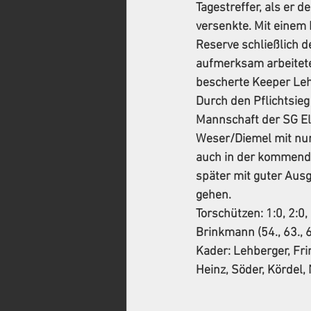
Tagestreffer, als er 
versenkte. Mit einem 
Reserve schließlich d
aufmerksam arbeitete,
bescherte Keeper Leh
Durch den Pflichtsieg
Mannschaft der SG Elb
Weser/Diemel mit nur 
auch in der kommende
später mit guter Ausg
gehen.
Torschützen:
 1:0, 2:0,
Brinkmann (54., 63., 68
Kader:
 Lehberger, Fr
Heinz, Söder, Kördel,