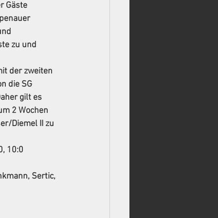
r Gäste 
spenauer 
und 
ste zu und 
it der zweiten 
on die SG 
her gilt es 
 um 2 Wochen 
r/Diemel II zu 
0, 10:0 
kmann, Sertic, 