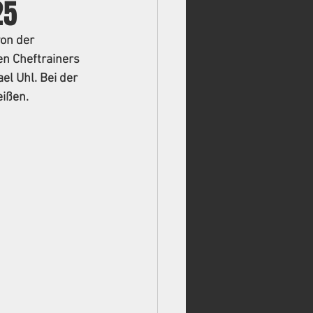
25
on der 
n Cheftrainers 
l Uhl. Bei der 
eißen.