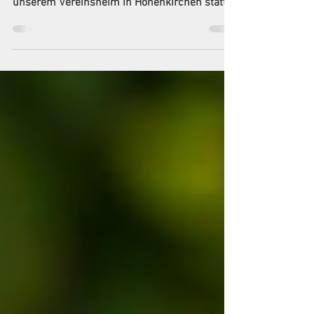
NEUJAHRSEMPFANG 😎 Am 07.01.2023
findet ab 14 Uhr unser Neujahrsempfang in
unserem Vereinsheim in Hohenkirchen statt.
😉 Wir freuen uns...