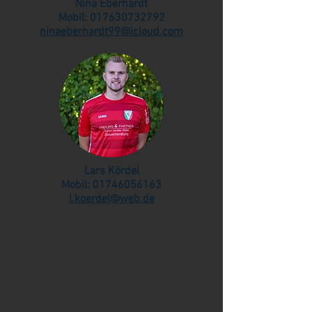
Nina Eberhardt
Mobil:
017630732792
ninaeberhardt99@icloud.com
Lars Kördel
Mobil:
01746056163
l.koerdel@web.de