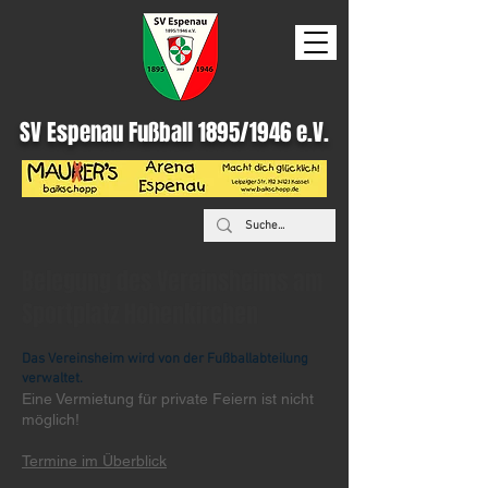
SV Espenau Fußball 1895/1946 e.V.
Belegung des Vereinsheims am
Sportplatz Hohenkirchen
Das Vereinsheim wird von der Fußballabteilung
verwaltet.
Eine Vermietung für private Feiern ist nicht
möglich!
Termine im Überblick