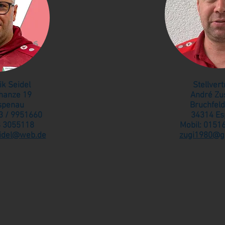
k Seidel
Stellver
hanze 19
André Zu
spenau
Bruchfel
3 / 9951660
34314 Es
78 3055118
Mobil: 0151
eidel@web.de
zugi1980@g