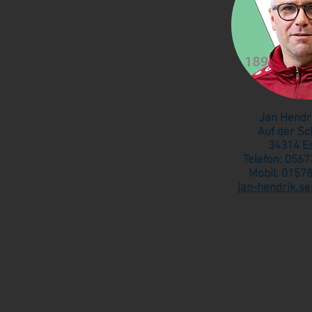
Jan Hendri
Auf der Sc
34314 E
Telefon: 0567
Mobil: 015
jan-hendrik.s