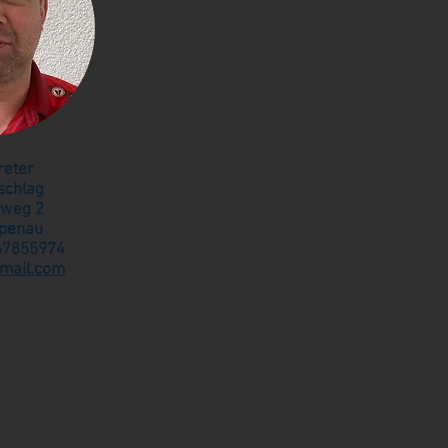
treter
schlag
dweg 2
penau
67855974
mail.com