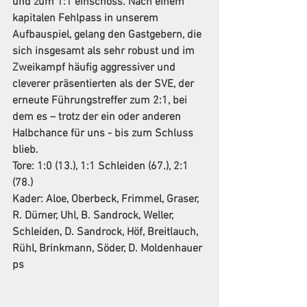
und zum 1:1 einschoss. Nach einem 
kapitalen Fehlpass in unserem 
Aufbauspiel, gelang den Gastgebern, die 
sich insgesamt als sehr robust und im 
Zweikampf häufig aggressiver und 
cleverer präsentierten als der SVE, der 
erneute Führungstreffer zum 2:1, bei 
dem es – trotz der ein oder anderen 
Halbchance für uns - bis zum Schluss 
blieb.
Tore:
 1:0 (13.), 1:1 Schleiden (67.), 2:1 
(78.)
Kader:
 Aloe, Oberbeck, Frimmel, Graser, 
R. Dümer, Uhl, B. Sandrock, Weller, 
Schleiden, D. Sandrock, Höf, Breitlauch, 
Rühl, Brinkmann, Söder, D. Moldenhauer 
ps