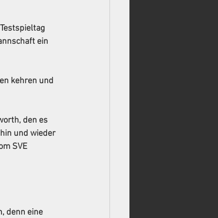
Testspieltag 
nnschaft ein 
ken kehren und 
worth, den es 
 hin und wieder 
vom SVE 
, denn eine 