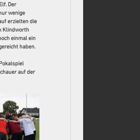
lf. Der 
nur wenige 
f erzielten die 
x Klindworth 
och einmal ein 
gereicht haben. 
okalspiel 
chauer auf der 