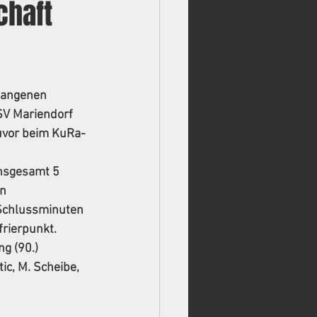
chaft
gangenen 
SV Mariendorf 
zuvor beim KuRa-
insgesamt 5 
n 
 Schlussminuten 
frierpunkt.
ng (90.)
ic, M. Scheibe, 