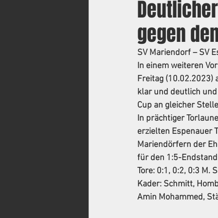
Deutlicher
gegen den
SV Mariendorf – SV Es
In einem weiteren Vor
Freitag (10.02.2023)
klar und deutlich un
Cup an gleicher Stelle
In prächtiger Torlaun
erzielten Espenauer T
Mariendörfern der Ehr
für den 1:5-Endstand
Tore: 0:1, 0:2, 0:3 M. S
Kader: Schmitt, Hombu
Amin Mohammed, Stäbl