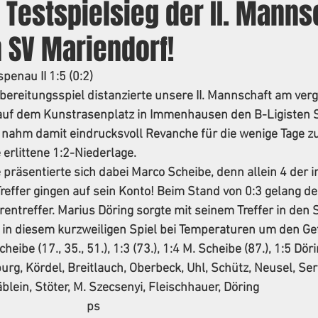
 Testspielsieg der II. Manns
 SV Mariendorf!
penau II 1:5 (0:2)
bereitungsspiel distanzierte unsere II. Mannschaft am ver
 auf dem Kunstrasenplatz in Immenhausen den B-Ligisten 
d nahm damit eindrucksvoll Revanche für die wenige Tage 
 erlittene 1:2-Niederlage. 
e präsentierte sich dabei Marco Scheibe, denn allein 4 der 
reffer gingen auf sein Konto! Beim Stand von 0:3 gelang de
entreffer. Marius Döring sorgte mit seinem Treffer in den
 in diesem kurzweiligen Spiel bei Temperaturen um den Ge
cheibe (17., 35., 51.), 1:3 (73.), 1:4 M. Scheibe (87.), 1:5 Döri
rg, Kördel, Breitlauch, Oberbeck, Uhl, Schütz, Neusel, Sert
ein, Stöter, M. Szecsenyi, Fleischhauer, Döring
                                                                        ps