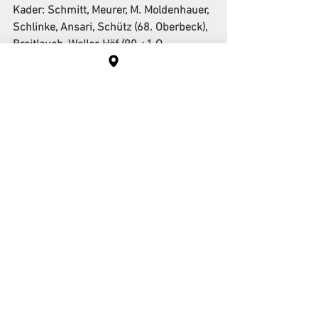
Kader: Schmitt, Meurer, M. Moldenhauer, 
Schlinke, Ansari, Schütz (68. Oberbeck), 
Breitlauch, Weller, Höf (90.+1 O. 
Scheibe), Schleiden (90.+3 Chrupek), D. 
Sandrock (78. Windus) – Iordan, 
Dürrbaum   ps
Fotos: Toni Heist