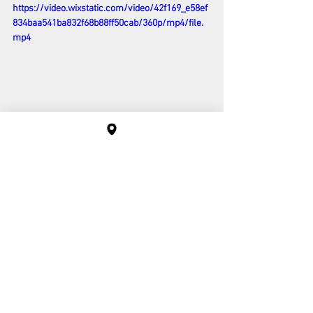
https://video.wixstatic.com/video/42f169_e58ef
834baa541ba832f68b88ff50cab/360p/mp4/file.
mp4
Alle ansehen
Aktuelle Beiträge