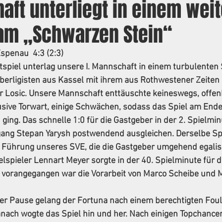
aft unterliegt in einem wei
 am „Schwarzen Stein“
spenau  4:3 (2:3)
tspiel unterlag unsere I. Mannschaft in einem turbulenten 
berligisten aus Kassel mit ihrem aus Rothwestener Zeiten a
r Losic. Unsere Mannschaft enttäuschte keineswegs, offen
usive Torwart, einige Schwächen, sodass das Spiel am Ende
 ging. Das schnelle 1:0 für die Gastgeber in der 2. Spielmi
ang Stepan Yarysh postwendend ausgleichen. Derselbe Spie
e Führung unseres SVE, die die Gastgeber umgehend egalis
elspieler Lennart Meyer sorgte in der 40. Spielminute für d
 vorangegangen war die Vorarbeit von Marco Scheibe und M
er Pause gelang der Fortuna nach einem berechtigten Foul
nach wogte das Spiel hin und her. Nach einigen Topchancen