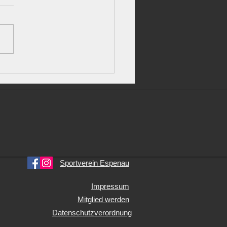
en/Meimbressen krönt sich
Champion: Nervenkrimi
 REWE-Cup 2026
Sportverein Espenau
Impressum
Mitglied werden
Datenschutzverordnung