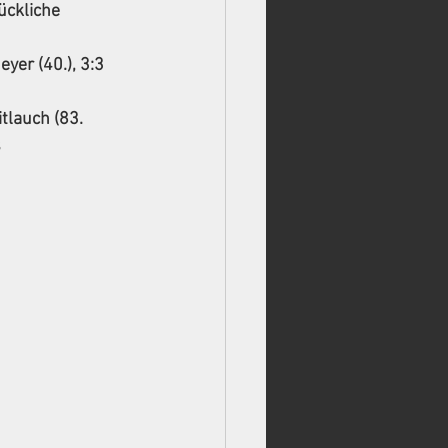
ückliche 
eyer (40.), 3:3 
tlauch (83. 
s