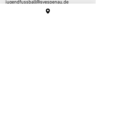
jugendfussball@svespenau.de
Espenau, im Februar 2023 
230215_js_JSG Veränderung
.pdf
PDF herunterladen • 128KB