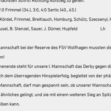
nächsten Schritt Richtung Aufstieg zu gehen.
2:0 Frimmel (34.), 3:0, 4:0 Sertic (40., 63.)
Kördel, Frimmel, Breitlauch, Homburg, Schütz, Szecsenyi, He
B. Stenzel, Sauer, J. Dümer, Hupfeld                       Lh
 Mannschaft bei der Reserve des FSV Wolfhagen mussten di
en!
ende steht für unsere I. Mannschaft das Derby gegen di
 dem überragenden Hinspielerfolg, begleitet von der ph
. Mannschaft, darf man gespannt sein, ob unserer Mannscha
nliches gelingt, und sie mit einem weiteren Sieg an Spitz
iben kann.