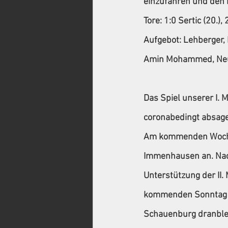
einzufahren und den 
Tore:
 1:0 Sertic (20.), 
Aufgebot:
 Lehberger, 
Amin Mohammed, Neusel, 
Das Spiel unserer I.
coronabedingt absag
Am kommenden Wochen
Immenhausen an. Nach
Unterstützung der II
kommenden Sonntag äh
Schauenburg dranble