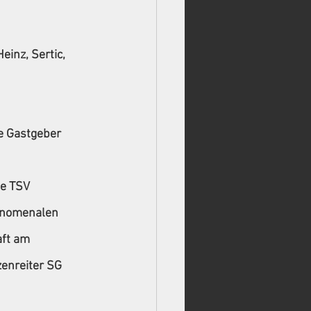
inz, Sertic, 
e Gastgeber 
e TSV 
änomenalen 
ft am 
enreiter SG 