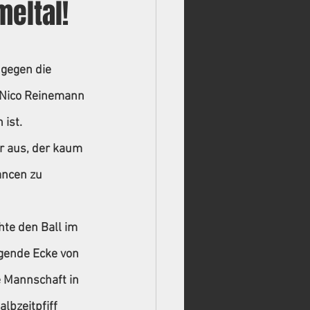
eltal!
gegen die 
 Nico Reinemann 
 ist.
r aus, der kaum 
ancen zu 
te den Ball im 
gende Ecke von 
 Mannschaft in 
lbzeitpfiff 