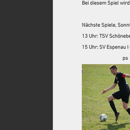
Bei diesem Spiel wird
Nächste Spiele, Sonn
13 Uhr: TSV Schöneber
15 Uhr: SV Espenau I
                                   ps