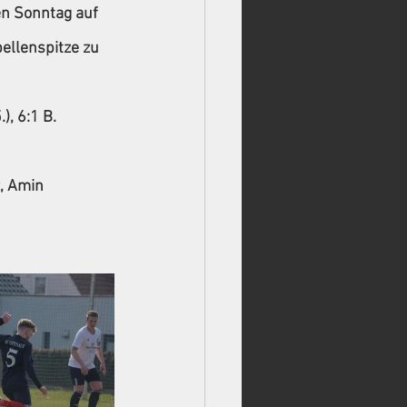
n Sonntag auf 
llenspitze zu 
), 6:1 B. 
, Amin 