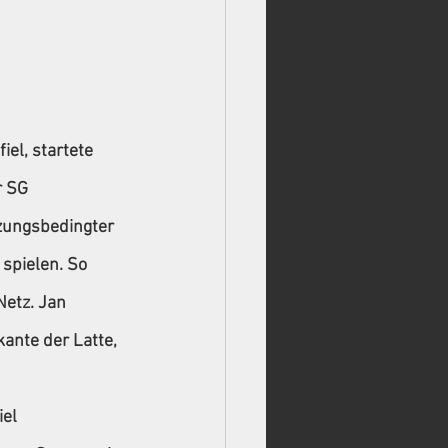
el, startete 
 SG 
tzungsbedingter 
spielen. So 
Netz. Jan 
ante der Latte, 
el 