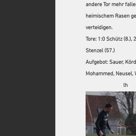
andere Tor mehr fall
heimischem Rasen geg
verteidigen.
Tore:
 1:0 Schütz (8.), 2
Stenzel (57.)
Aufgebot:
 Sauer, Kör
Mohammed, Neusel, We
                               lh