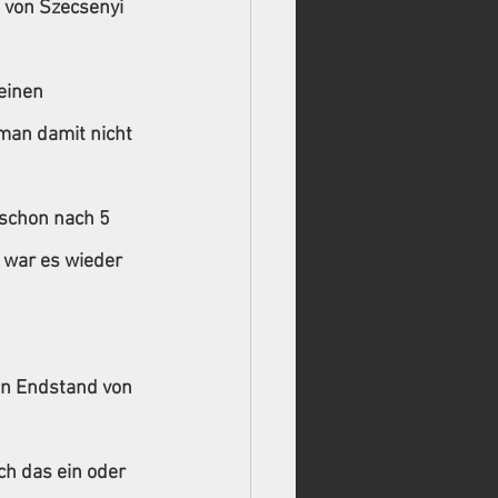
 von Szecsenyi 
einen 
 man damit nicht 
 schon nach 5 
 war es wieder 
en Endstand von 
ch das ein oder 